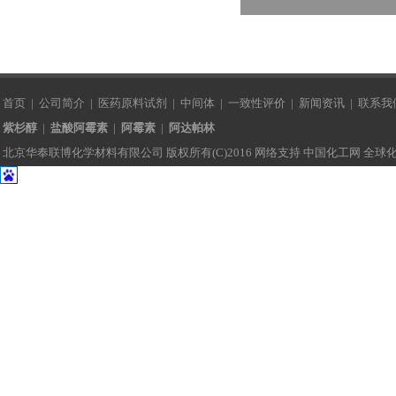
首页
|
公司简介
|
医药原料试剂
|
中间体
|
一致性评价
|
新闻资讯
|
联系我
紫杉醇
|
盐酸阿霉素
|
阿霉素
|
阿达帕林
北京华奉联博化学材料有限公司
版权所有(C)2016 网络支持
中国化工网
全球