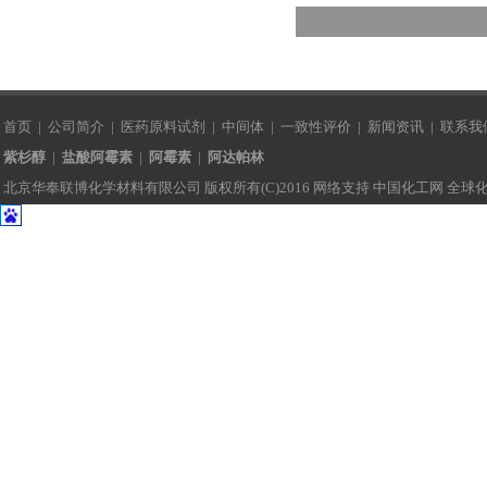
首页
|
公司简介
|
医药原料试剂
|
中间体
|
一致性评价
|
新闻资讯
|
联系我
紫杉醇
|
盐酸阿霉素
|
阿霉素
|
阿达帕林
北京华奉联博化学材料有限公司
版权所有(C)2016 网络支持
中国化工网
全球