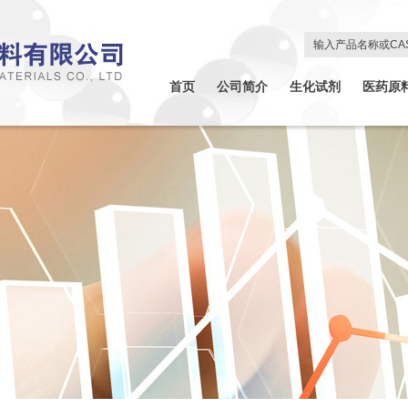
首页
公司简介
生化试剂
医药原