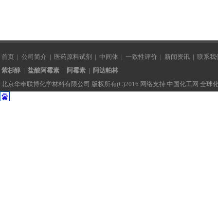
首页
|
公司简介
|
医药原料试剂
|
中间体
|
一致性评价
|
新闻资讯
|
联系我
紫杉醇
|
盐酸阿霉素
|
阿霉素
|
阿达帕林
北京华奉联博化学材料有限公司
版权所有(C)2016 网络支持
中国化工网
全球